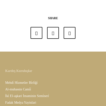
SHARE
Kardeş Kuruluşlar
Mehdi̇ Hi̇zmetler Bi̇rli̇ği̇
Al-muhassin Cami̇i̇
İki̇ El-aşkari İmaminin Semi̇neri̇
Fadak Medya Yayinlari