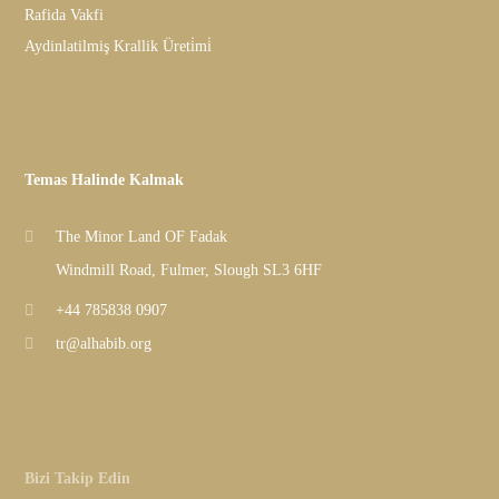
Rafida Vakfi
Aydinlatilmiş Krallik Üreti̇mi̇
Temas Halinde Kalmak
The Minor Land OF Fadak
Windmill Road, Fulmer, Slough SL3 6HF
+44 785838 0907
tr@alhabib.org
Bizi Takip Edin